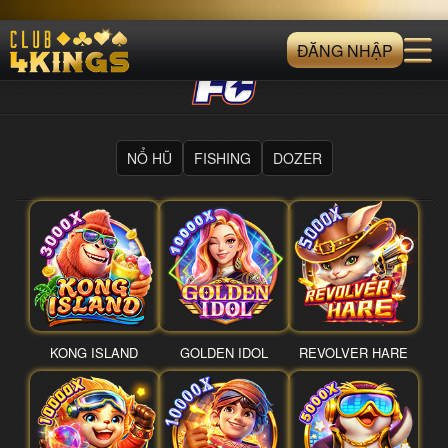
ĐĂNG NHẬP
iggest prize!!!
NỔ HŨ
FISHING
DOZER
Trang Chủ
Sòng Bạc
Nổ Hũ
KONG ISLAND
GOLDEN IDOL
REVOLVER HARE
Fortune