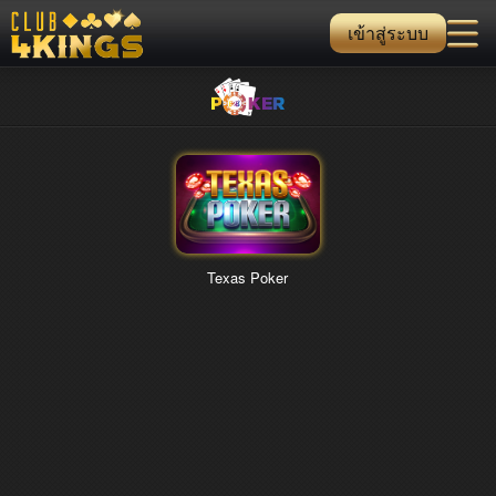
เข้าสู่ระบบ
casino. Play our game and win the biggest prize!!!
บ้าน
คาสิโน สด
Texas Poker
สล็อต
Fortune