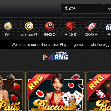
กีฬา
ล๊อตเตอร์รี่
BINGO
MINES
CRASH
R
Welcome to our online casino. Play our game and win the biggest p
QR Android