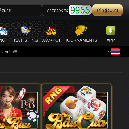
เข้าสู่ระบบ
NG
KA FISHING
JACKPOT
TOURNAMENTS
APP
rize!!!