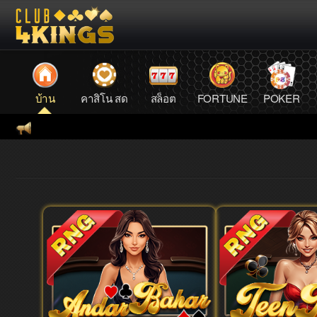
บ้าน
คาสิโน สด
สล็อต
FORTUNE
POKER