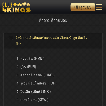
เข้าสู่ระบบ
คำถามที่ถามบ่อย
Welcome to our online casino. Play our game and win the bigge
สิ่งที่ สกุลเงินที่ยอมรับจาก คลับ Club4Kings มีอะไร
บ้าน
บ้าง
คาสิโน สด
หยวนจีน (RMB )
ยูโร (EUR)
สล็อต
ดอลลาร์ ฮ่องกง ( HKD )
รูเปียห์ อินโดนีเซีย ( IDR)
Fortune
อินเดีย รูเปียห์ ( INR )
เกาหลี วอน (KRW )