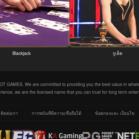
Blackjack
รูเล็ต
GAMES. We are committed to providing you the best value in whateve
ience, we are the licensed name that you can trust for long term enter
ติดต่อเรา
การพนันที่มีความเชื่อถือได้
ข้อตกลงและ เงื่อนไข