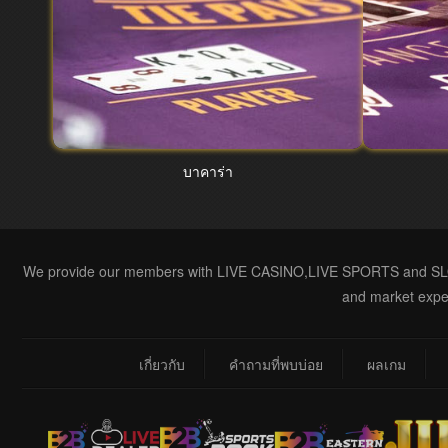
บาคาร่า
We provide our members with LIVE CASINO,LIVE SPORTS and SLOT 
and market exper
เกี่ยวกับ
คำถามที่พบบ่อย
ผลเกม