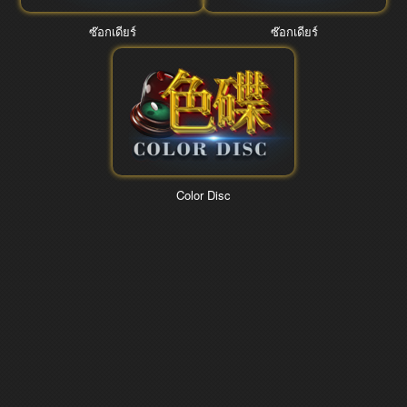
Poker
ซ๊อกเดียร์
ซ๊อกเดียร์
กีฬา
ล๊อตเตอร์รี่
Bingo
Color Disc
Mines
Crash
RNG